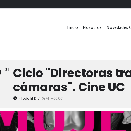
Inicio
Nosotros
Novedades C
Ciclo "Directoras tr
31
7
cámaras". Cine UC
(Todo El Día)
(GMT+00:00)