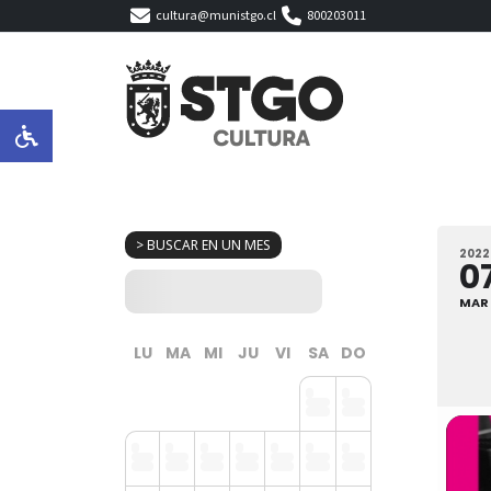
cultura@munistgo.cl
800203011
> BUSCAR EN UN MES
2022
0
MAR
LU
MA
MI
JU
VI
SA
DO