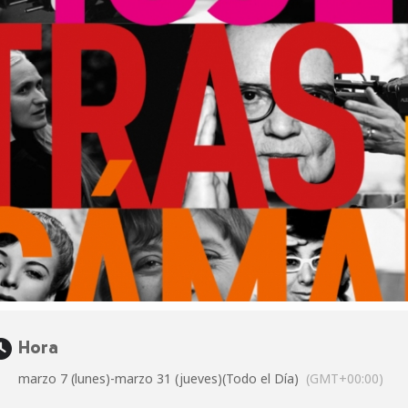
Hora
marzo 7 (lunes)
-
marzo 31 (jueves)
(Todo el Día)
(GMT+00:00)