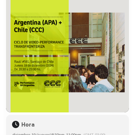
Hora
diciembre 19 (jueves)
8:30pm
-
11:00pm
(GMT-03:00)