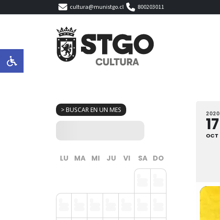
cultura@munistgo.cl
800203011
> BUSCAR EN UN MES
2020
17
OCT
LU
MA
MI
JU
VI
SA
DO