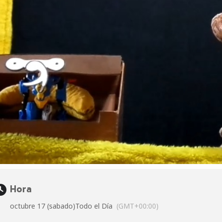
Hora
octubre 17 (sabado)
Todo el Día
(GMT+00:00)