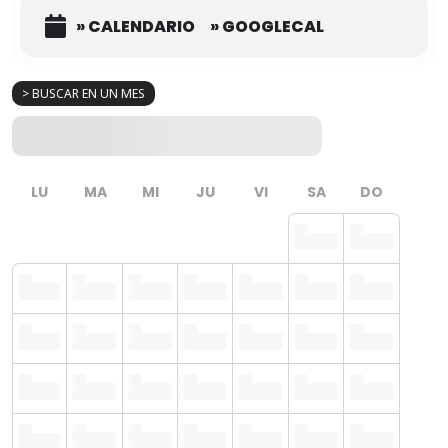
» CALENDARIO
» GOOGLECAL
> BUSCAR EN UN MES
LU
MA
MI
JU
VI
SA
DO