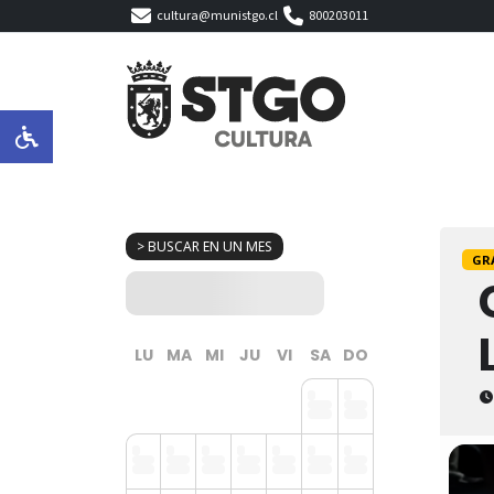
cultura@munistgo.cl
800203011
> BUSCAR EN UN MES
GR
LU
MA
MI
JU
VI
SA
DO