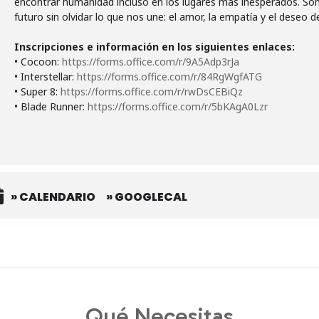
encontrar humanidad incluso en los lugares más inesperados. Son h
futuro sin olvidar lo que nos une: el amor, la empatía y el deseo d
Inscripciones e información en los siguientes enlaces:
• Cocoon:
https://forms.office.com/r/9A5Adp3rJa
• Interstellar:
https://forms.office.com/r/84RgWgfATG
• Super 8:
https://forms.office.com/r/rwDsCEBiQz
• Blade Runner:
https://forms.office.com/r/5bKAgA0Lzr
» CALENDARIO
» GOOGLECAL
Qué Necesitas