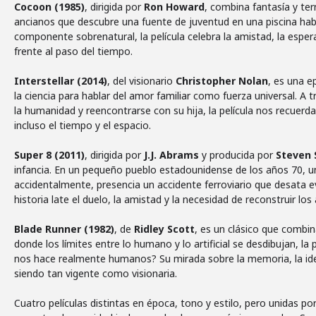
Cocoon (1985)
, dirigida por
Ron Howard
, combina fantasía y ter
ancianos que descubre una fuente de juventud en una piscina hab
componente sobrenatural, la película celebra la amistad, la esper
frente al paso del tiempo.
Interstellar (2014)
, del visionario
Christopher Nolan
, es una e
la ciencia para hablar del amor familiar como fuerza universal. A t
la humanidad y reencontrarse con su hija, la película nos recuerd
incluso el tiempo y el espacio.
Super 8 (2011)
, dirigida por
J.J. Abrams
y producida por
Steven 
infancia. En un pequeño pueblo estadounidense de los años 70, u
accidentalmente, presencia un accidente ferroviario que desata ev
historia late el duelo, la amistad y la necesidad de reconstruir los
Blade Runner (1982)
, de
Ridley Scott
, es un clásico que combin
donde los límites entre lo humano y lo artificial se desdibujan, la
nos hace realmente humanos? Su mirada sobre la memoria, la iden
siendo tan vigente como visionaria.
Cuatro películas distintas en época, tono y estilo, pero unidas po