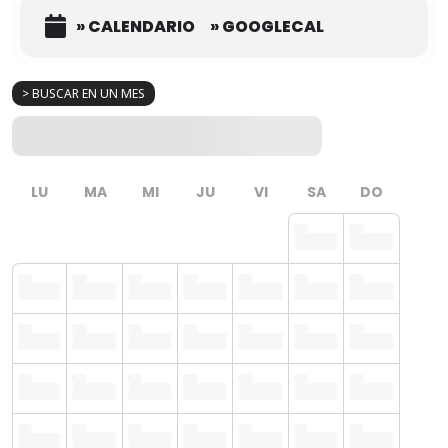
» CALENDARIO
» GOOGLECAL
> BUSCAR EN UN MES
LU
MA
MI
JU
VI
SA
DO