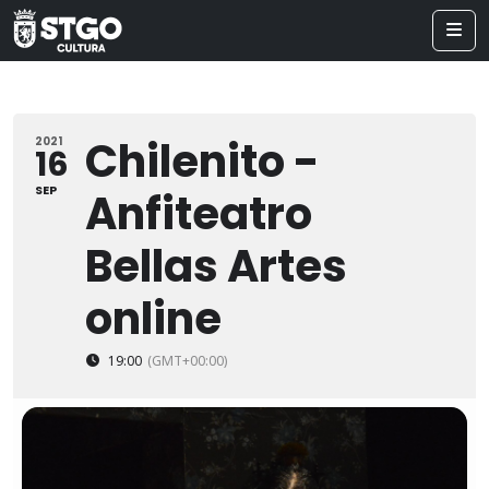
Chilenito -
2021
16
SEP
Anfiteatro
Bellas Artes
online
19:00
(GMT+00:00)