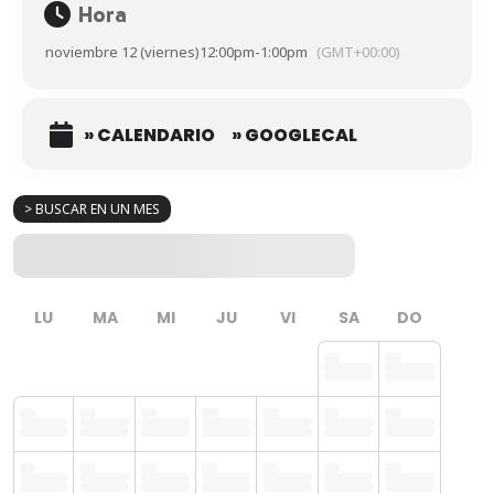
Hora
noviembre 12 (viernes)
12:00pm
-
1:00pm
(GMT+00:00)
» CALENDARIO
» GOOGLECAL
> BUSCAR EN UN MES
LU
MA
MI
JU
VI
SA
DO