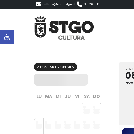
cultura@munistgo.cl
800203011
> BUSCAR EN UN MES
2023
0
NOV
LU
MA
MI
JU
VI
SA
DO