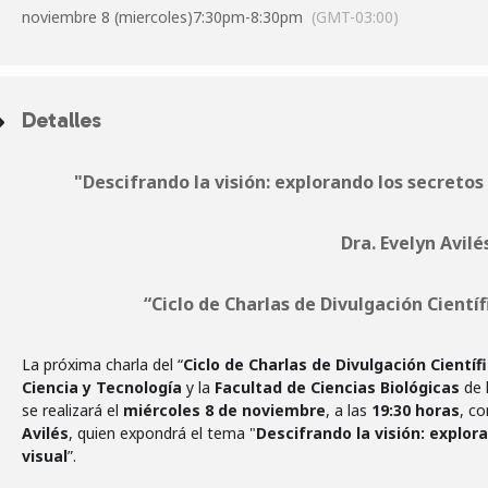
noviembre 8 (miercoles)
7:30pm
-
8:30pm
(GMT-03:00)
Detalles
"Descifrando la visión: explorando los secretos
Dra. Evelyn Avilé
“Ciclo de Charlas de Divulgación Cientí
La próxima charla del “
Ciclo de Charlas de Divulgación Científ
Ciencia y Tecnología
y la
Facultad de Ciencias Biológicas
de l
se realizará el
miércoles 8 de noviembre
, a las
19:30 horas
, co
Avilés
, quien expondrá el tema "
Descifrando la visión: explor
visual
”.