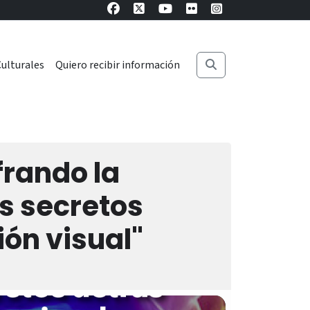
ulturales
Quiero recibir información
frando la
os secretos
ión visual"