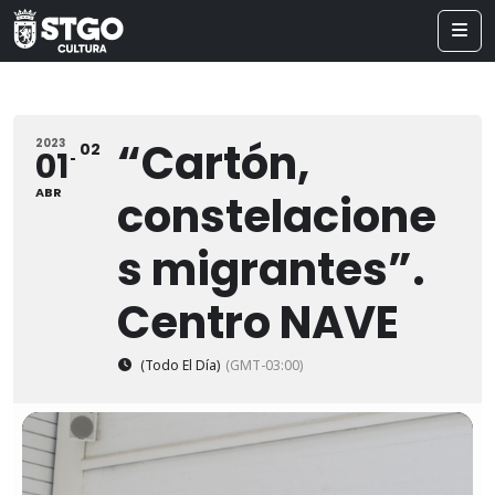
“Cartón,
2023
02
01
ABR
constelacione
s migrantes”.
Centro NAVE
(Todo El Día)
(GMT-03:00)