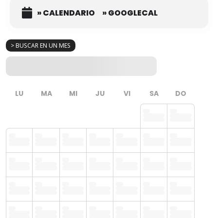
» CALENDARIO
» GOOGLECAL
> BUSCAR EN UN MES
LU
MA
MI
JU
VI
SA
DO