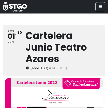
Cartelera
2022
30
01
JUN
Junio Teatro
Azares
(Todo El Día)
(GMT+00:00)