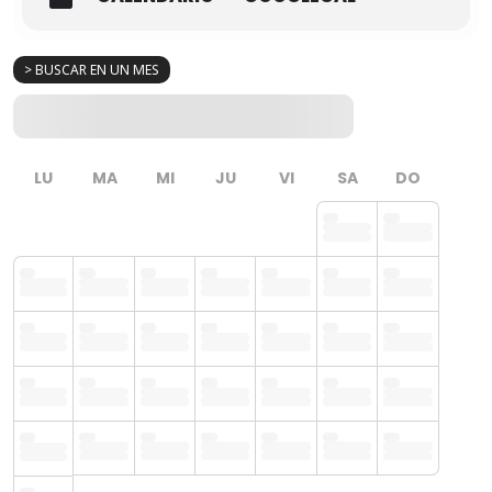
> BUSCAR EN UN MES
LU
MA
MI
JU
VI
SA
DO