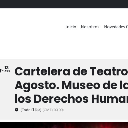
Inicio
Nosotros
Novedades C
Cartelera de Teatro 
13
7
AGO
Agosto. Museo de l
los Derechos Huma
(Todo El Día)
(GMT+00:00)