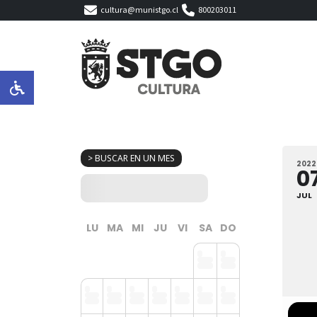
cultura@munistgo.cl
800203011
> BUSCAR EN UN MES
2022
0
JUL
LU
MA
MI
JU
VI
SA
DO