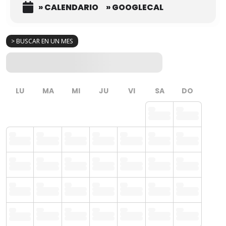
» CALENDARIO
» GOOGLECAL
> BUSCAR EN UN MES
LU
MA
MI
JU
VI
SA
DO