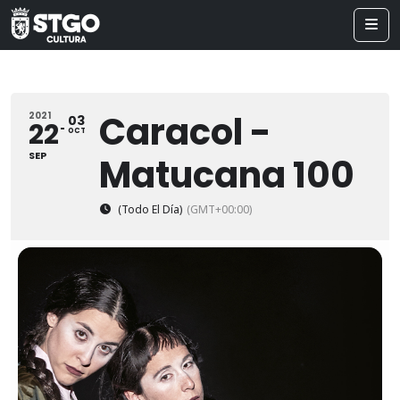
Caracol -
2021
03
22
OCT
SEP
Matucana 100
(Todo El Día)
(GMT+00:00)