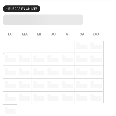
> BUSCAR EN UN MES
LU
MA
MI
JU
VI
SA
DO