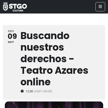
Buscando
2021
09
OCT
nuestros
derechos -
Teatro Azares
online
12:00
(GMT+00:00)