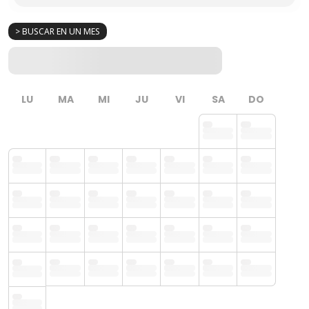
> BUSCAR EN UN MES
LU
MA
MI
JU
VI
SA
DO