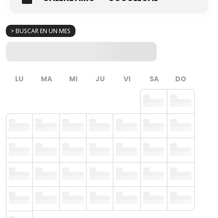
> BUSCAR EN UN MES
LU
MA
MI
JU
VI
SA
DO