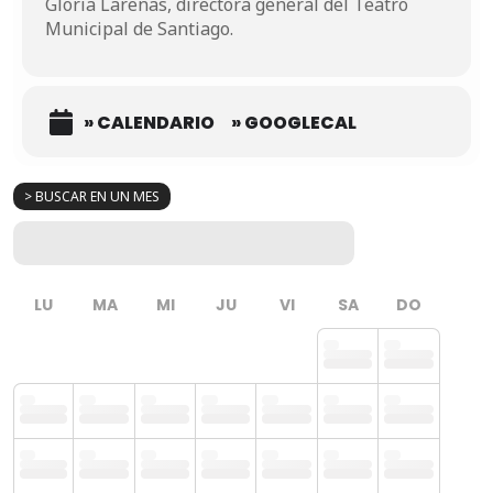
Gloria Larenas, directora general del Teatro
Municipal de Santiago.
» CALENDARIO
» GOOGLECAL
> BUSCAR EN UN MES
LU
MA
MI
JU
VI
SA
DO