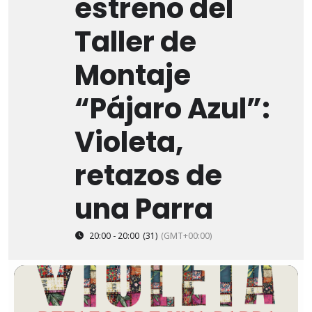
estreno del
Taller de
Montaje
“Pájaro Azul”:
Violeta,
retazos de
una Parra
20:00 - 20:00
(31)
(GMT+00:00)