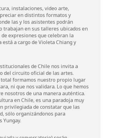
ura, instalaciones, video arte,
preciar en distintos formatos y
onde las y los asistentes podrán
o trabajan en sus talleres ubicados en
 de expresiones que celebran la
ía está a cargo de Violeta Chiang y
titucionales de Chile nos invita a
el circuito oficial de las artes.
o total formamos nuestro propio lugar
rara, ni que nos validara. Lo que hemos
re nosotros de una manera auténtica.
cultura en Chile, es una paradoja muy
n privilegiada de constatar que las
ad, sólo organizándonos para
s Yungay.
 guiada y conversatorio) serán