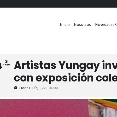
Inicio
Nosotros
Novedades C
Artistas Yungay in
31
4
AGO
con exposición col
(Todo El Día)
(GMT-04:00)