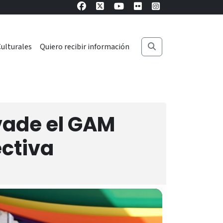
ulturales
Quiero recibir información
vade el GAM
ectiva