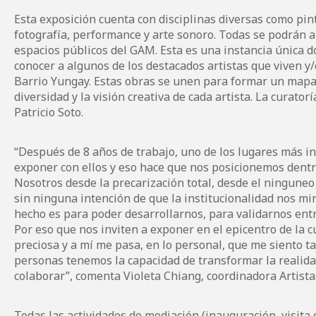
Esta exposición cuenta con disciplinas diversas como pint
fotografía, performance y arte sonoro. Todas se podrán a
espacios públicos del GAM. Esta es una instancia única d
conocer a algunos de los destacados artistas que viven y/
Barrio Yungay. Estas obras se unen para formar un mapa
diversidad y la visión creativa de cada artista. La curator
Patricio Soto.
“Después de 8 años de trabajo, uno de los lugares más ins
exponer con ellos y eso hace que nos posicionemos dentro d
Nosotros desde la precarización total, desde el ningune
sin ninguna intención de que la institucionalidad nos mi
hecho es para poder desarrollarnos, para validarnos ent
Por eso que nos inviten a exponer en el epicentro de la 
preciosa y a mí me pasa, en lo personal, que me siento ta
personas tenemos la capacidad de transformar la realid
colaborar”, comenta Violeta Chiang, coordinadora Artista
Todas las actividades de mediación (inauguración, visita