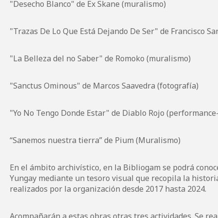
"Desecho Blanco" de
Ex Skane
(muralismo)
"Trazas De Lo Que Está Dejando De Ser" de
Francisco S
"La Belleza del no Saber" de
Romoko
(muralismo)
"Sanctus Ominous" de
Marcos Saavedra
(fotografía)
"Yo No Tengo Donde Estar" de
Diablo Rojo
(performance-
“Sanemos nuestra tierra” de
Pium
(Muralismo)
En el ámbito archivístico, en la Bibliogam se podrá conoc
Yungay mediante un tesoro visual que recopila la historia
realizados por la organización desde 2017 hasta 2024.
Acompañarán a estas obras otras tres actividades. Se rea