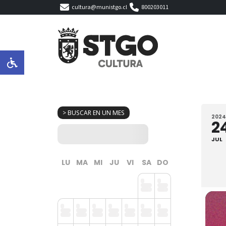
cultura@munistgo.cl
800203011
> BUSCAR EN UN MES
2024
2
JUL
LU
MA
MI
JU
VI
SA
DO