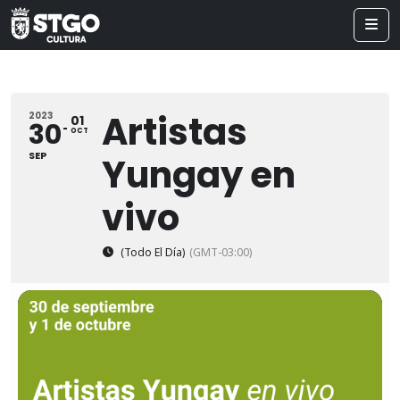
Artistas
2023
01
30
OCT
SEP
Yungay en
vivo
(Todo El Día)
(GMT-03:00)