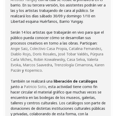
barrio. En su tercera versión, los asistentes podrán ver a
las y los artistas trabajando de cara al público. Se
realizará los días sábado 30/09 y domingo 1/10 en
Libertad esquina Huérfanos, Barrio Yungay.
Serán 14 los artistas que trabajarán en vivo para que el
público pueda conocer cómo se desarrollan sus
procesos creativos en torno a las obras. Participan:
Angie Saiz
,
Colectivo Casa Propia
,
Catalina Fernandez
,
Diablo Rojo
,
Doris Rosales
,
José Tobar Valdés
,
Púrpura
Carla Vilches
,
Robin Kowalewsky
,
Casa Selva
,
Valería
Evoka
,
Marcos Saavedra
,
Trenzología Cimarrona
,
Karen
Pazán
y
Kopernico
.
También se realizará una
liberación de catálogos
junto a
Patricio Soto
, esta actividad tiene como fin
hacer circular el material gráfico que muchas veces se
encuentra en las bodegas de los museos, galerías,
talleres y centros culturales. Los catálogos son parte de
donaciones de distintas instituciones culturales públicas
y privadas, colaborando de esta forma, con la