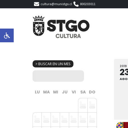
cultura@munistgo.cl
800203011
> BUSCAR EN UN MES
2019
2
AGO
LU
MA
MI
JU
VI
SA
DO