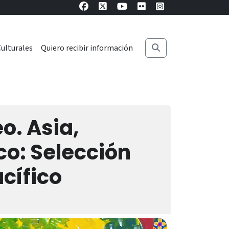
ulturales
Quiero recibir información
. Asia,
ico: Selección
acífico