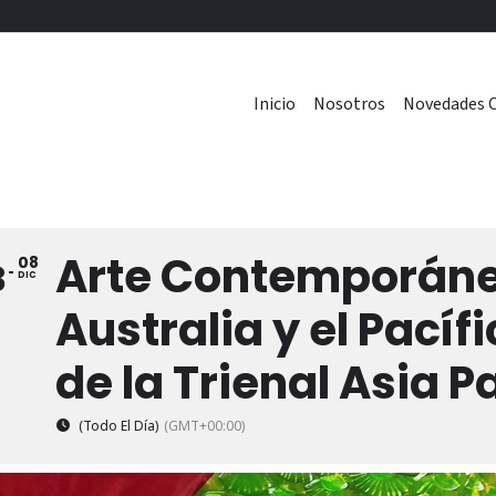
Inicio
Nosotros
Novedades C
Arte Contemporáneo
08
3
DIC
Australia y el Pacíf
de la Trienal Asia P
(Todo El Día)
(GMT+00:00)