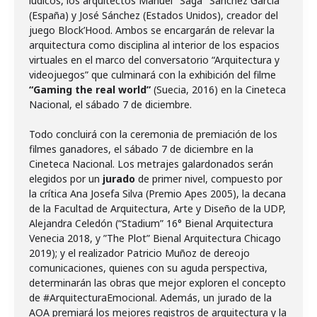
lúdicos, los arquitectos Manuel "Saga" Sánchez García
(España) y José Sánchez (Estados Unidos), creador del
juego Block’Hood. Ambos se encargarán de relevar la
arquitectura como disciplina al interior de los espacios
virtuales en el marco del conversatorio “Arquitectura y
videojuegos” que culminará con la exhibición del filme
“Gaming the real world”
(Suecia, 2016) en la Cineteca
Nacional, el sábado 7 de diciembre.
Todo concluirá con la ceremonia de premiación de los
filmes ganadores, el sábado 7 de diciembre en la
Cineteca Nacional. Los metrajes galardonados serán
elegidos por un
jurado
de primer nivel, compuesto por
la crítica Ana Josefa Silva (Premio Apes 2005), la decana
de la Facultad de Arquitectura, Arte y Diseño de la UDP,
Alejandra Celedón (“Stadium” 16° Bienal Arquitectura
Venecia 2018, y ”The Plot” Bienal Arquitectura Chicago
2019); y el realizador Patricio Muñoz de dereojo
comunicaciones, quienes con su aguda perspectiva,
determinarán las obras que mejor exploren el concepto
de #ArquitecturaEmocional. Además, un jurado de la
AOA premiará los mejores registros de arquitectura y la