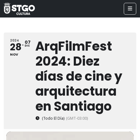
ArqFilmFest
2024
07
28
DIC
NOV
2024: Diez
días de cine y
arquitectura
en Santiago
(Todo El Día)
(GMT-03:00)