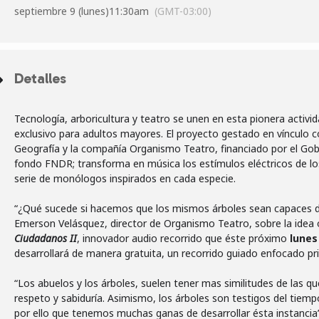
septiembre 9 (lunes)
11:30am
(GMT-03:00)
Detalles
Tecnología, arboricultura y teatro se unen en esta pionera activi
exclusivo para adultos mayores. El proyecto gestado en vínculo co
Geografía y la compañía Organismo Teatro, financiado por el Gobi
fondo FNDR; transforma en música los estímulos eléctricos de lo
serie de monólogos inspirados en cada especie.
“¿Qué sucede si hacemos que los mismos árboles sean capaces de
Emerson Velásquez, director de Organismo Teatro, sobre la idea or
Ciudadanos II
, innovador audio recorrido que éste próximo
lunes 
desarrollará de manera gratuita, un recorrido guiado enfocado pr
“Los abuelos y los árboles, suelen tener mas similitudes de las
respeto y sabiduría. Asimismo, los árboles son testigos del tiemp
por ello que tenemos muchas ganas de desarrollar ésta instancia