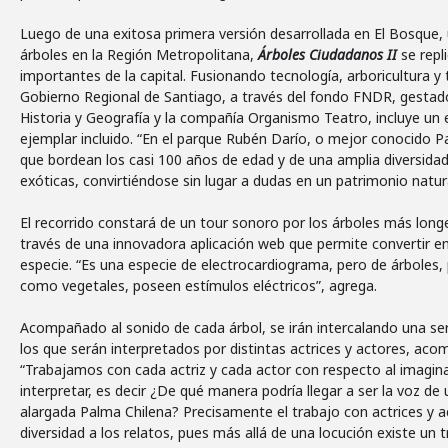
Luego de una exitosa primera versión desarrollada en El Bosque
árboles en la Región Metropolitana,
Árboles Ciudadanos II
se repl
importantes de la capital. Fusionando tecnología, arboricultura y 
Gobierno Regional de Santiago, a través del fondo FNDR, gestado
Historia y Geografía y la compañía Organismo Teatro, incluye un 
ejemplar incluido. “En el parque Rubén Darío, o mejor conocido P
que bordean los casi 100 años de edad y de una amplia diversida
exóticas, convirtiéndose sin lugar a dudas en un patrimonio natura
El recorrido constará de un tour sonoro por los árboles más long
través de una innovadora aplicación web que permite convertir en
especie. “Es una especie de electrocardiograma, pero de árboles, 
como vegetales, poseen estímulos eléctricos”, agrega.
Acompañado al sonido de cada árbol, se irán intercalando una se
los que serán interpretados por distintas actrices y actores, aco
“Trabajamos con cada actriz y cada actor con respecto al imagina
interpretar, es decir ¿De qué manera podría llegar a ser la voz de 
alargada Palma Chilena? Precisamente el trabajo con actrices y a
diversidad a los relatos, pues más allá de una locución existe un 