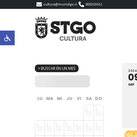
cultura@munistgo.cl
800203011
> BUSCAR EN UN MES
2024
0
SEP
LU
MA
MI
JU
VI
SA
DO