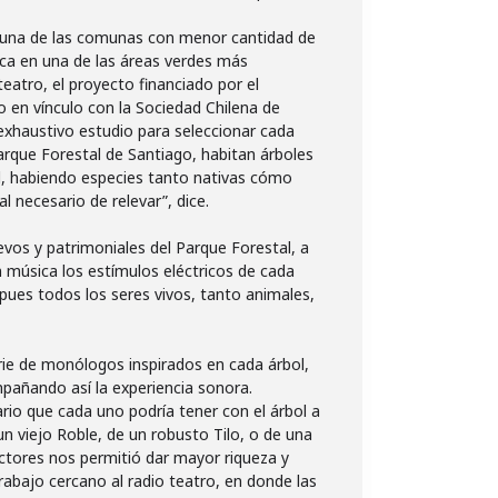
, una de las comunas con menor cantidad de
ica en una de las áreas verdes más
teatro, el proyecto financiado por el
 en vínculo con la Sociedad Chilena de
exhaustivo estudio para seleccionar cada
arque Forestal de Santiago, habitan árboles
d, habiendo especies tanto nativas cómo
l necesario de relevar”, dice.
evos y patrimoniales del Parque Forestal, a
 música los estímulos eléctricos de cada
pues todos los seres vivos, tanto animales,
rie de monólogos inspirados en cada árbol,
mpañando así la experiencia sonora.
rio que cada uno podría tener con el árbol a
un viejo Roble, de un robusto Tilo, o de una
ctores nos permitió dar mayor riqueza y
trabajo cercano al radio teatro, en donde las