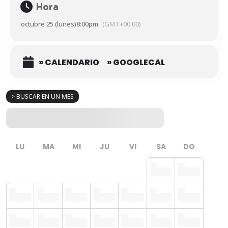
Hora
octubre 25 (lunes)
8:00pm
(GMT+00:00)
» CALENDARIO
» GOOGLECAL
> BUSCAR EN UN MES
LU
MA
MI
JU
VI
SA
DO