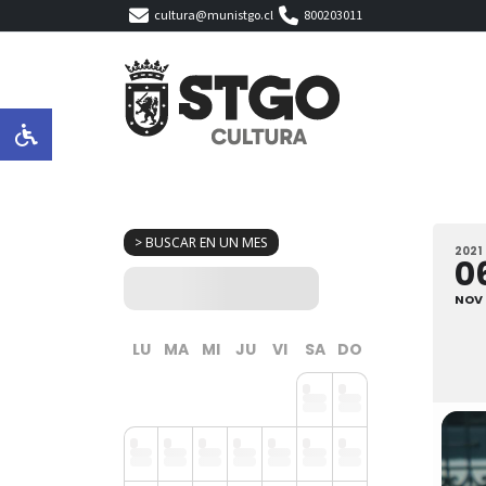
cultura@munistgo.cl
800203011
> BUSCAR EN UN MES
2021
0
NOV
LU
MA
MI
JU
VI
SA
DO