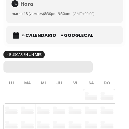
Hora
marzo 18 (viernes)
8:30pm
-
9:30pm
(GMT+00:00)
» CALENDARIO
» GOOGLECAL
> BUSCAR EN UN MES
LU
MA
MI
JU
VI
SA
DO