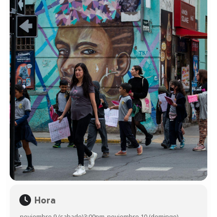
Hora
noviembre 9 (sabado)
3:00pm
-
noviembre 10 (domingo)