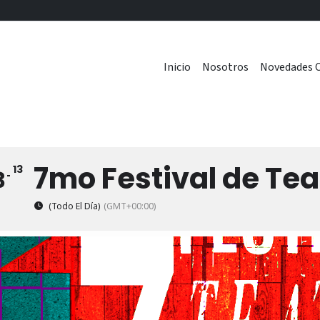
Inicio
Nosotros
Novedades C
7mo Festival de Tea
13
3
(Todo El Día)
(GMT+00:00)