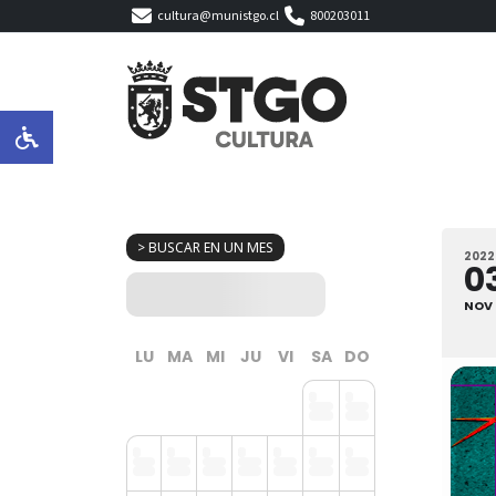
cultura@munistgo.cl
800203011
> BUSCAR EN UN MES
2022
0
NOV
LU
MA
MI
JU
VI
SA
DO