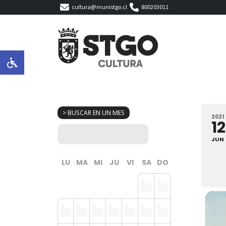
cultura@munistgo.cl
800203011
> BUSCAR EN UN MES
2021
12
JUN
LU
MA
MI
JU
VI
SA
DO