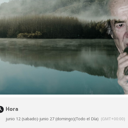
Hora
junio 12 (sabado)
-
junio 27 (domingo)
(Todo el Día)
(GMT+00:00)