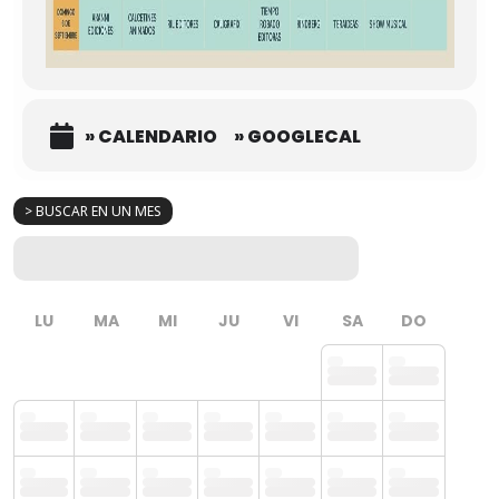
» CALENDARIO
» GOOGLECAL
> BUSCAR EN UN MES
LU
MA
MI
JU
VI
SA
DO