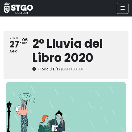
2° Lluvia del
2020
06
27
SEP
AGO
Libro 2020
(Todo El Día)
(GMT+00:00)