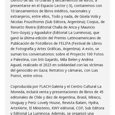
Dentro de las 16 charlas y lanzamientos de libros, a
presentarse en el Espacio Lector (-3), contaremos con
10 lanzamientos de libros inéditos, nacionales y
extranjeros, entre ellos, Todo y nada, de Gisela Volà y
Nicolas Pousthomis (Sub Editora, Argentina); Corpus, de
Renatto Rivera (Editorial Challa de Arica y Mauricio
Toro-Goya); y Aguadulce (Editorial La Luminosa), que
ganó la última edición del Premio Latinoamericano de
Publicación de Fotolibros de FELIFA (Festival de Libros
de Fotografía y Artes Gráficas, Argentina). A esto, se
suman los conversatorios: sobre el Proyecto 100 Fotos
x Palestina, con Inti Gajardo, Mila Belen y Andrea
Aguad, realizado el 2023 en solidaridad con las víctimas
del genocidio en Gaza; Retratos y cámaras, con Luis
Poirot, entre otros.
Coproducida por FLACH Galería y el Centro Cultural La
Moneda, incluirá venta y presentaciones de libros de 45
editoriales de Chile y diez de Argentina, Brasil, México,
Uruguay y Perú: Lovely House, Revista Balam, Hydra,
ArteXArte, El Ministerio, KWY editorial, CDF, Sub Editora
y Editorial La Luminosa. Además, se organizó una