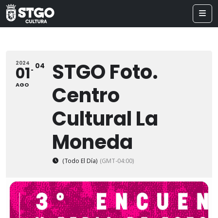
STGO Foto.
2024
04
01
AGO
Centro
Cultural La
Moneda
(Todo El Día)
(GMT-04:00)