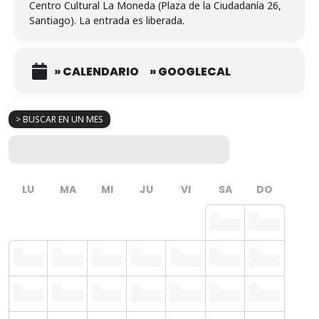
Centro Cultural La Moneda (Plaza de la Ciudadanía 26,
Santiago). La entrada es liberada.
» CALENDARIO
» GOOGLECAL
> BUSCAR EN UN MES
LU
MA
MI
JU
VI
SA
DO