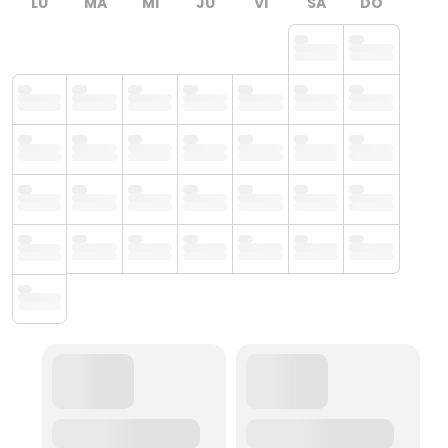
LU
MA
MI
JU
VI
SA
DO