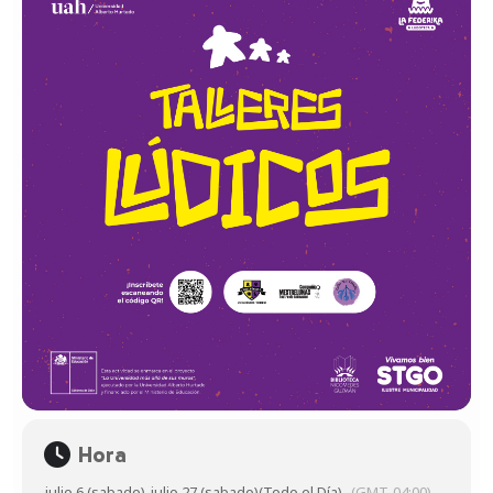
Hora
julio 6 (sabado)
-
julio 27 (sabado)
(Todo el Día)
(GMT-04:00)