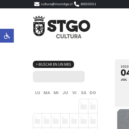
cultura@munistgo.cl
800203011
> BUSCAR EN UN MES
2022
0
JUL
LU
MA
MI
JU
VI
SA
DO