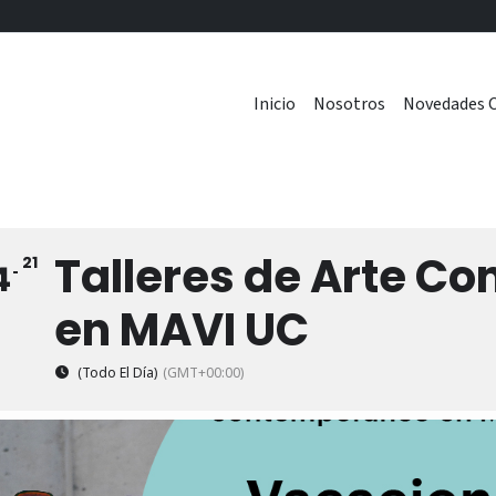
Inicio
Nosotros
Novedades C
Talleres de Arte C
21
4
en MAVI UC
(Todo El Día)
(GMT+00:00)