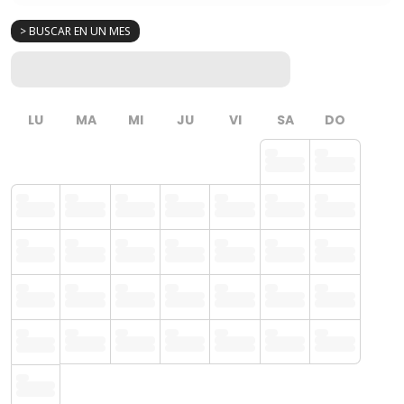
> BUSCAR EN UN MES
LU
MA
MI
JU
VI
SA
DO