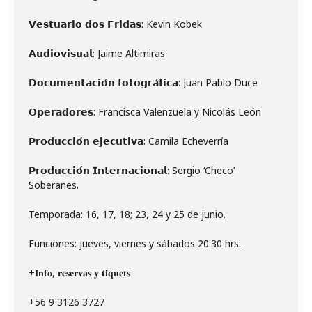
𝗩𝗲𝘀𝘁𝘂𝗮𝗿𝗶𝗼 𝗱𝗼𝘀 𝗙𝗿𝗶𝗱𝗮𝘀: Kevin Kobek
𝗔𝘂𝗱𝗶𝗼𝘃𝗶𝘀𝘂𝗮𝗹: Jaime Altimiras
𝗗𝗼𝗰𝘂𝗺𝗲𝗻𝘁𝗮𝗰𝗶𝗼́𝗻 𝗳𝗼𝘁𝗼𝗴𝗿𝗮́𝗳𝗶𝗰𝗮: Juan Pablo Duce
𝗢𝗽𝗲𝗿𝗮𝗱𝗼𝗿𝗲𝘀: Francisca Valenzuela y Nicolás León
𝗣𝗿𝗼𝗱𝘂𝗰𝗰𝗶𝗼́𝗻 𝗲𝗷𝗲𝗰𝘂𝘁𝗶𝘃𝗮: Camila Echeverría
𝗣𝗿𝗼𝗱𝘂𝗰𝗰𝗶𝗼́𝗻 𝗜𝗻𝘁𝗲𝗿𝗻𝗮𝗰𝗶𝗼𝗻𝗮𝗹: Sergio ‘Checo’
Soberanes.
Temporada: 16, 17, 18; 23, 24 y 25 de junio.
Funciones: jueves, viernes y sábados 20:30 hrs.
+𝐈𝐧𝐟𝐨, 𝐫𝐞𝐬𝐞𝐫𝐯𝐚𝐬 𝐲 𝐭𝐢́𝐪𝐮𝐞𝐭𝐬
+56 9 3126 3727