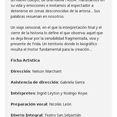
su vida y emociones e invitamos al espectador a
detenerse en zonas desconocidas de la artista… Sus
palabras resuenan en nosotros.
Un viaje sensorial, en el que la interpretación final y el
cierre de la historia lo define el que observa; aquel que
se deja llevar por la sensibilidad fragmentada, viva y
presente de Frida. Un territorio donde lo biográfico
resulta el motor fundamental para la creación…
𝗙𝗶𝗰𝗵𝗮 𝗔𝗿𝘁í𝘀𝘁𝗶𝗰𝗮
𝗗𝗶𝗿𝗲𝗰𝗰𝗶𝗼́𝗻: Nelson Marchant
𝗔𝘀𝗶𝘀𝘁𝗲𝗻𝗰𝗶𝗮 𝗱𝗲 𝗱𝗶𝗿𝗲𝗰𝗰𝗶𝗼́𝗻: Gabriela Sierra
𝗜𝗻𝘁𝗲́𝗿𝗽𝗿𝗲𝘁𝗲𝘀: Ingrid Leyton y Rodrigo Rojas
𝗣𝗿𝗲𝗽𝗮𝗿𝗮𝗰𝗶𝗼́𝗻 𝘃𝗼𝗰𝗮𝗹: Nicolás León
𝗗𝗶𝘀𝗲ñ𝗼 𝗜𝗻𝘁𝗲𝗴𝗿𝗮𝗹: Teatro San Sebastián