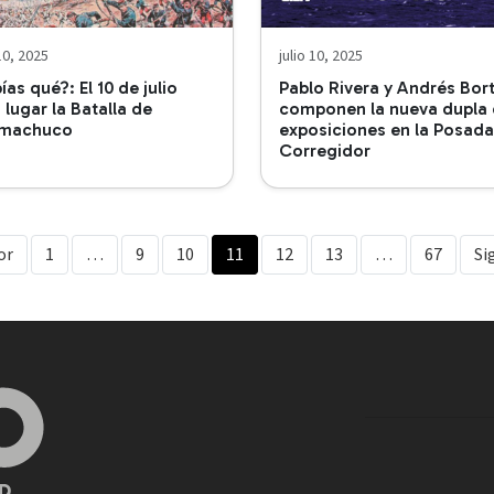
 10, 2025
julio 10, 2025
ías qué?: El 10 de julio
Pablo Rivera y Andrés Bort
 lugar la Batalla de
componen la nueva dupla
machuco
exposiciones en la Posada
Corregidor
or
1
…
9
10
11
12
13
…
67
Si