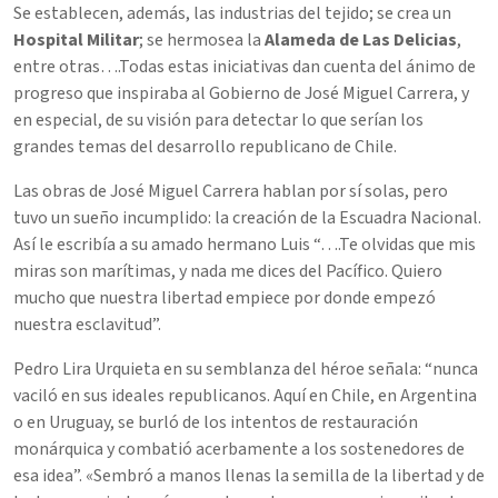
Se establecen, además, las industrias del tejido; se crea un
Hospital Militar
; se hermosea la
Alameda de Las Delicias
,
entre otras….Todas estas iniciativas dan cuenta del ánimo de
progreso que inspiraba al Gobierno de José Miguel Carrera, y
en especial, de su visión para detectar lo que serían los
grandes temas del desarrollo republicano de Chile.
Las obras de José Miguel Carrera hablan por sí solas, pero
tuvo un sueño incumplido: la creación de la Escuadra Nacional.
Así le escribía a su amado hermano Luis “….Te olvidas que mis
miras son marítimas, y nada me dices del Pacífico. Quiero
mucho que nuestra libertad empiece por donde empezó
nuestra esclavitud”.
Pedro Lira Urquieta en su semblanza del héroe señala: “nunca
vaciló en sus ideales republicanos. Aquí en Chile, en Argentina
o en Uruguay, se burló de los intentos de restauración
monárquica y combatió acerbamente a los sostenedores de
esa idea”. «Sembró a manos llenas la semilla de la libertad y de