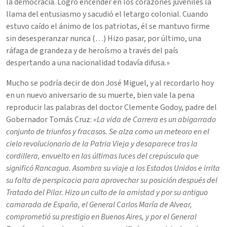
la democracia. Logró encender en los corazones juveniles la
llama del entusiasmo y sacudió el letargo colonial. Cuando
estuvo caído el ánimo de los patriotas, él se mantuvo firme
sin desesperanzar nunca (…) Hizo pasar, por último, una
ráfaga de grandeza y de heroísmo a través del país
despertando a una nacionalidad todavía difusa.»
Mucho se podría decir de don José Miguel, y al recordarlo hoy
en un nuevo aniversario de su muerte, bien vale la pena
reproducir las palabras del doctor Clemente Godoy, padre del
Gobernador Tomás Cruz:
«La vida de Carrera es un abigarrado
conjunto de triunfos y fracasos. Se alza como un meteoro en el
cielo revolucionario de la Patria Vieja y desaparece tras la
cordillera, envuelto en las últimas luces del crepúsculo que
significó Rancagua. Asombra su viaje a los Estados Unidos e irrita
su falta de perspicacia para aprovechar su posición después del
Tratado del Pilar. Hizo un culto de la amistad y por su antiguo
camarada de España, el General Carlos María de Alvear,
comprometió su prestigio en Buenos Aires, y por el General