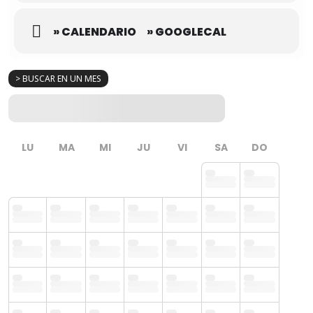
» CALENDARIO
» GOOGLECAL
> BUSCAR EN UN MES
LU
MA
MI
JU
VI
SA
DO