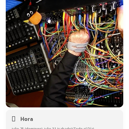
Hora
julio 25 (domingo)
-
julio 31 (sabado)
(Todo el Día)