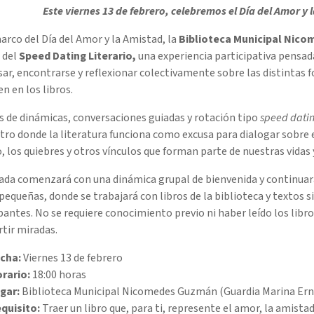
Este viernes 13 de febrero, celebremos el Día del Amor y 
arco del Día del Amor y la Amistad, la
Biblioteca Municipal Nic
 del
Speed Dating Literario,
una experiencia participativa pensa
ar, encontrarse y reflexionar colectivamente sobre las distintas f
n en los libros.
s de dinámicas, conversaciones guiadas y rotación tipo
speed dati
ro donde la literatura funciona como excusa para dialogar sobre e
, los quiebres y otros vínculos que forman parte de nuestras vidas y
ada comenzará con una dinámica grupal de bienvenida y continuará
equeñas, donde se trabajará con libros de la biblioteca y textos s
pantes. No se requiere conocimiento previo ni haber leído los libro
tir miradas.
cha:
Viernes 13 de febrero
rario:
18:00 horas
gar:
Biblioteca Municipal Nicomedes Guzmán (Guardia Marina Ern
quisito:
Traer un libro que, para ti, represente el amor, la amistad