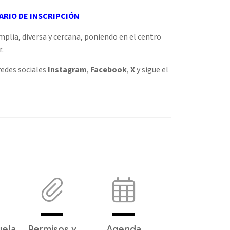
RIO DE INSCRIPCIÓN
plia, diversa y cercana, poniendo en el centro
r.
redes sociales
Instagram
,
Facebook
,
X
y sigue el
uela
Permisos y
Agenda