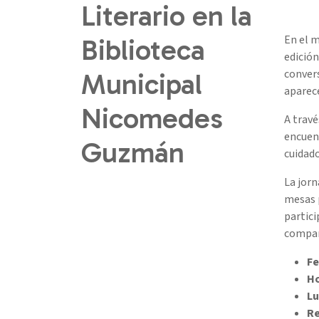
Literario en la
En el m
Biblioteca
edición
convers
Municipal
aparece
Nicomedes
A travé
encuent
Guzmán
cuidado
La jorn
mesas p
partici
compar
Fe
Ho
Lu
Re