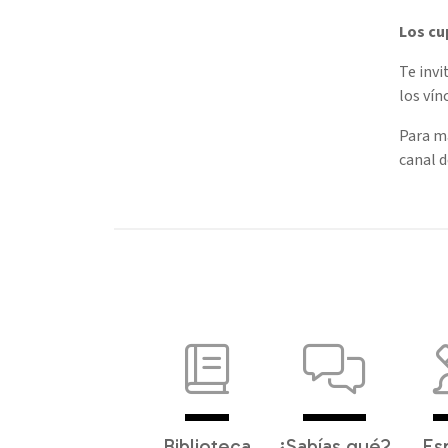
Los cu
Te invi
los vín
Para ma
canal d
Biblioteca
¿Sabías qué?
Es