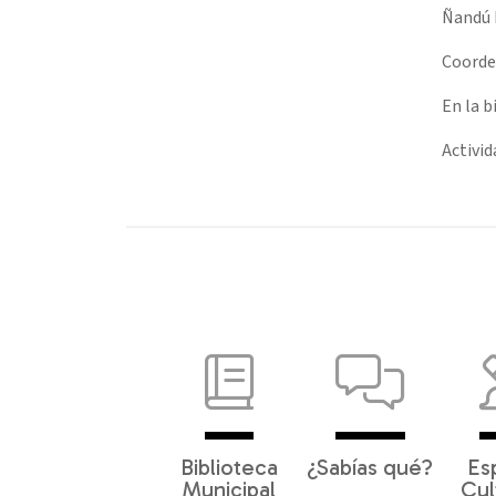
Ñandú D
Coorde
En la 
Activid
Biblioteca
¿Sabías qué?
Es
Municipal
Cul