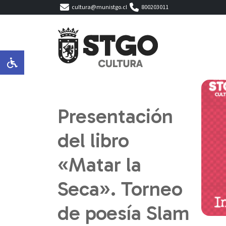
cultura@munistgo.cl
800203011
Presentación
del libro
«Matar la
Seca». Torneo
de poesía Slam