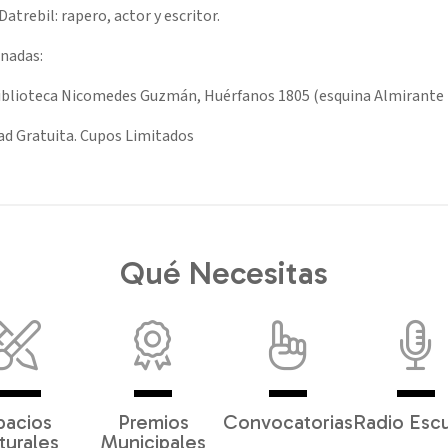
atrebil: rapero, actor y escritor.
nadas:
biblioteca Nicomedes Guzmán, Huérfanos 1805 (esquina Almirante B
ad Gratuita. Cupos Limitados
Qué Necesitas
pacios
Premios
Convocatorias
Radio Esc
turales
Municipales