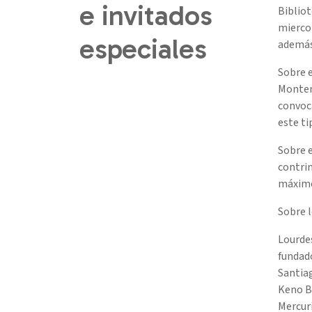
e invitados
Bibliot
miercol
especiales
además 
Sobre e
Montene
convoca
este ti
Sobre e
contri
máximo
Sobre l
Lourde
fundado
Santia
Keno B
Mercuri