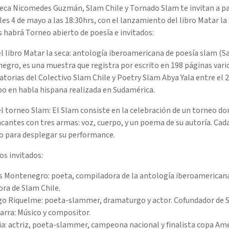
eca Nicomedes Guzmán, Slam Chile y Tornado Slam te invitan a part
es 4 de mayo a las 18:30hrs, con el lanzamiento del libro Matar 
habrá Torneo abierto de poesía e invitados:
l libro Matar la seca: antología iberoamericana de poesía slam (
gro, es una muestra que registra por escrito en 198 páginas vari
torias del Colectivo Slam Chile y Poetry Slam Abya Yala entre el 20
po en habla hispana realizada en Sudamérica.
l torneo Slam: El Slam consiste en la celebración de un torneo do
ncantes con tres armas: voz, cuerpo, y un poema de su autoría. C
 para desplegar su performance.
os invitados:
s Montenegro: poeta, compiladora de la antología iberoamericana 
ra de Slam Chile.
go Riquelme: poeta-slammer, dramaturgo y actor. Cofundador de S
arra: Músico y compositor.
a: actriz, poeta-slammer, campeona nacional y finalista copa Amé