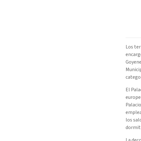
Los ter
encargó
Goyenec
Munici
catego
El Pala
europeo
Palacio
emplead
los sal
dormito
La deco