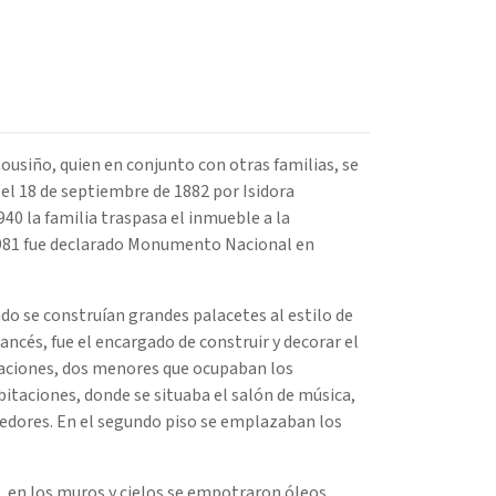
usiño, quien en conjunto con otras familias, se
 el 18 de septiembre de 1882 por Isidora
40 la familia traspasa el inmueble a la
1981 fue declarado Monumento Nacional en
do se construían grandes palacetes al estilo de
ancés, fue el encargado de construir y decorar el
icaciones, dos menores que ocupaban los
bitaciones, donde se situaba el salón de música,
omedores. En el segundo piso se emplazaban los
, en los muros y cielos se empotraron óleos