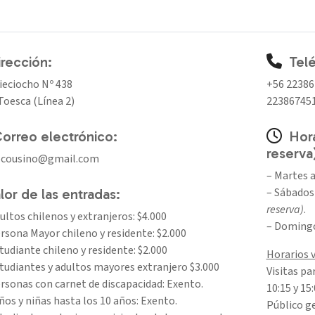
rección:
Tel
ieciocho Nº 438
+56 22386
Toesca (Línea 2)
22386745
orreo electrónico:
Hora
reserva
ocousino@gmail.com
– Martes a
– Sábados 
lor de las entradas:
reserva)
.
ultos chilenos y extranjeros: $4.000
– Domingo
rsona Mayor chileno y residente: $2.000
tudiante chileno y residente: $2.000
Horarios v
tudiantes y adultos mayores extranjero $3.000
Visitas pa
rsonas con carnet de discapacidad: Exento.
10:15 y 15
ños y niñas hasta los 10 años: Exento.
Público ge