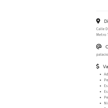
Di
Calle D
Metro 
C
palaci
Va
Ad
Pe
Es
Es
Pe
Ni