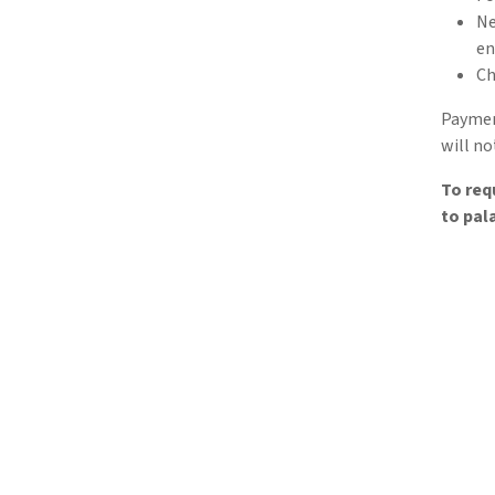
Ne
en
Ch
Payment
will no
To req
to pa