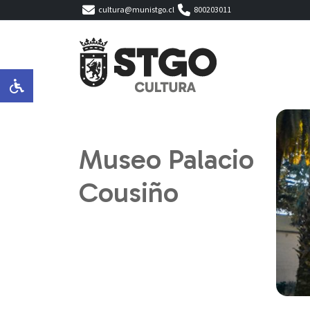
cultura@munistgo.cl
800203011
Museo Palacio
Cousiño