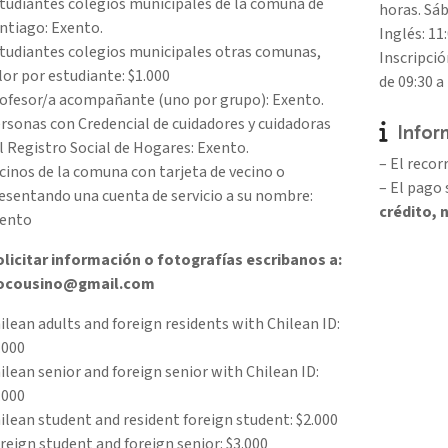
tudiantes colegios municipales de la comuna de
horas. Sáb
ntiago: Exento.
Inglés: 11
tudiantes colegios municipales otras comunas,
Inscripció
lor por estudiante: $1.000
de 09:30 a 
ofesor/a acompañante (uno por grupo): Exento.
rsonas con Credencial de cuidadores y cuidadoras
Infor
l Registro Social de Hogares: Exento.
– El recor
cinos de la comuna con tarjeta de vecino o
– El pago 
esentando una cuenta de servicio a su nombre:
crédito, 
ento
olicitar información o fotografías escribanos a:
iocousino@gmail.com
ilean adults and foreign residents with Chilean ID:
.000
ilean senior and foreign senior with Chilean ID:
.000
ilean student and resident foreign student: $2.000
reign student and foreign senior: $3.000