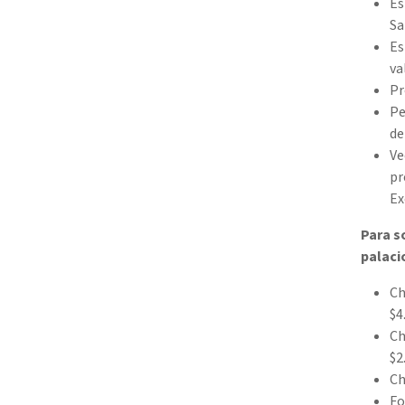
Es
Sa
Es
va
Pr
Pe
de
Ve
pr
Ex
Para s
palac
Ch
$4
Ch
$2
Ch
Fo