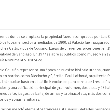
renos donde se emplaza la propiedad fueron comprados por Luis Co
 de lotear el sector a mediados de 1800. El Palacio fue inaugurado
hea Gallo, viuda de Cousiño. Luego de diferentes sucesiones, en 19
palidad de Santiago. En 1977 se abre al público como museo y en 
ría Monumento Histórico.
cio Cousiño representa una época de nuestra historia urbana, cuan
 en barrios como Dieciocho y Ejército. Paul Lathoud, arquitecto fr
. Lathoud se basó en el estilo Neoclásico para construir tres edif
os, y una edificación principal de gran volumen, dos pisos y 27 ha
ones de té, juegos, de baile, de armas y la pinacoteca, más dos c
rios y zonas familiares.
ración mezcló elementos franceses, italianos y detalles moriscos