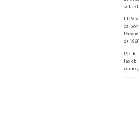
sobre t
El Pala
carbón 
Parque
de 1960
Product
las obr
como g