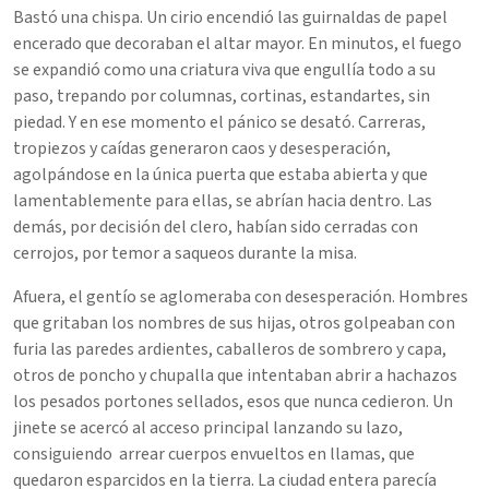
Bastó una chispa. Un cirio encendió las guirnaldas de papel
encerado que decoraban el altar mayor. En minutos, el fuego
se expandió como una criatura viva que engullía todo a su
paso, trepando por columnas, cortinas, estandartes, sin
piedad. Y en ese momento el pánico se desató. Carreras,
tropiezos y caídas generaron caos y desesperación,
agolpándose en la única puerta que estaba abierta y que
lamentablemente para ellas, se abrían hacia dentro. Las
demás, por decisión del clero, habían sido cerradas con
cerrojos, por temor a saqueos durante la misa.
Afuera, el gentío se aglomeraba con desesperación. Hombres
que gritaban los nombres de sus hijas, otros golpeaban con
furia las paredes ardientes, caballeros de sombrero y capa,
otros de poncho y chupalla que intentaban abrir a hachazos
los pesados portones sellados, esos que nunca cedieron. Un
jinete se acercó al acceso principal lanzando su lazo,
consiguiendo arrear cuerpos envueltos en llamas, que
quedaron esparcidos en la tierra. La ciudad entera parecía