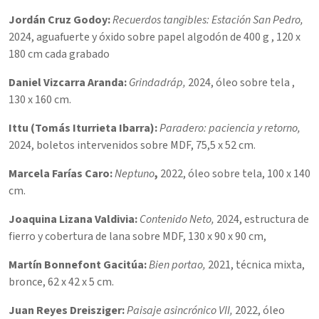
Jordán Cruz Godoy:
Recuerdos tangibles: Estación San Pedro,
2024, a
guafuerte y óxido sobre papel algodón de 400 g ,
120 x
180 cm cada grabado
Daniel Vizcarra Aranda:
Grindadráp,
2024, ó
leo sobre tela ,
130 x 160 cm.
Ittu (Tomás Iturrieta Ibarra):
Paradero: paciencia y retorno,
2024, b
oletos intervenidos sobre MDF,
75,5 x 52 cm.
Marcela Farías Caro:
Neptuno
,
2022, ó
leo sobre tela,
100 x 140
cm.
Joaquina Lizana Valdivia:
Contenido Neto,
2024, e
structura de
fierro y cobertura de lana sobre MDF,
130 x 90 x 90 cm,
Martín Bonnefont Gacitúa:
Bien portao,
2021, t
écnica mixta,
bronce,
62 x 42 x 5 cm.
Juan Reyes Dreisziger:
Paisaje asincrónico VII,
2022, ó
leo