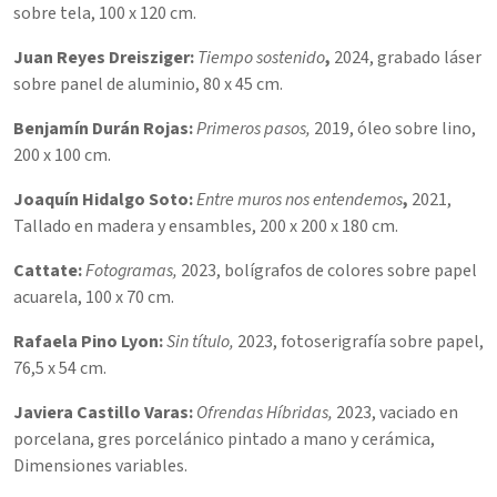
sobre tela,
100 x 120 cm.
Juan Reyes Dreisziger:
Tiempo sostenido
,
2024, g
rabado láser
sobre panel de aluminio,
80 x 45 cm.
Benjamín Durán Rojas:
Primeros pasos,
2019, ó
leo sobre lino,
200 x 100 cm.
Joaquín Hidalgo Soto:
Entre muros nos entendemos
,
2021,
Tallado en madera y ensambles,
200 x 200 x 180 cm.
Cattate:
Fotogramas,
2023, b
olígrafos de colores sobre papel
acuarela,
100 x 70 cm.
Rafaela Pino Lyon:
Sin título,
2023, f
otoserigrafía sobre papel,
76,5 x 54 cm.
Javiera Castillo Varas:
Ofrendas Híbridas,
2023, v
aciado en
porcelana, gres porcelánico pintado a mano y cerámica,
Dimensiones variables.