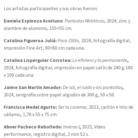
Los artistas participantes y sus obras fueron:
Daniela Espinoza Aceituno
:
Puntadas Metálicas
, 2024, z
inc y
alambre de aluminio,
155×55 cm.
Catalina Figueroa Juliá:
Para Zitita,
2024, fotografía digital,
impresión Fine Art, 90×60 cm cada una.
Catalina Lisperguier Corrotea:
Lo efímero y lo permanente
,
2024, f
otografía digital, impresión en papel satín de 240 g
100
x 100 cada una.
Jaime San Martin Amador:
De sol, el ruido y las pantallas
,
2024, s
erigrafía sobre papel algodón de 300 g,
50 x 50.
Francisca Medel Agurto:
Ser la caverna,
2023, c
artón e hilo de
cáñamo,
1,70 x 55 x 75 cm.
Abner Pacheco Rebolledo:
Inverso I
,
2023,
Video
performance, registro digital,
2 min 52 s.