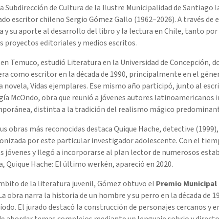
a Subdirección de Cultura de la Ilustre Municipalidad de Santiago
do escritor chileno Sergio Gómez Gallo (1962–2026). A través de 
ia y su aporte al desarrollo del libro y la lectura en Chile, tanto p
s proyectos editoriales y medios escritos.
en Temuco, estudió Literatura en la Universidad de Concepción, do
era como escritor en la década de 1990, principalmente en el géne
 novela, Vidas ejemplares. Ese mismo año participó, junto al escri
ía McOndo, obra que reunió a jóvenes autores latinoamericanos in
poránea, distinta a la tradición del realismo mágico predominan
us obras más reconocidas destaca Quique Hache, detective (1999), n
nizada por este particular investigador adolescente. Con el tiem
s jóvenes y llegó a incorporarse al plan lector de numerosos esta
, Quique Hache: El último werkén, apareció en 2020.
mbito de la literatura juvenil, Gómez obtuvo el
Premio Municipal 
 La obra narra la historia de un hombre y su perro en la década de 
íodo. El jurado destacó la construcción de personajes cercanos y e
de abordar temas complejos mediante un lenguaje sobrio y directo