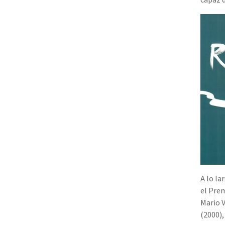
A lo la
el Prem
Mario V
(2000),