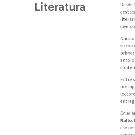
Literatura
Desde l
destaca
literar
diverso
Nacido 
su carr
primera
antolog
contem
Entre s
protago
lectore
entrega
En el á
Rallo
.
ese per
capaz 