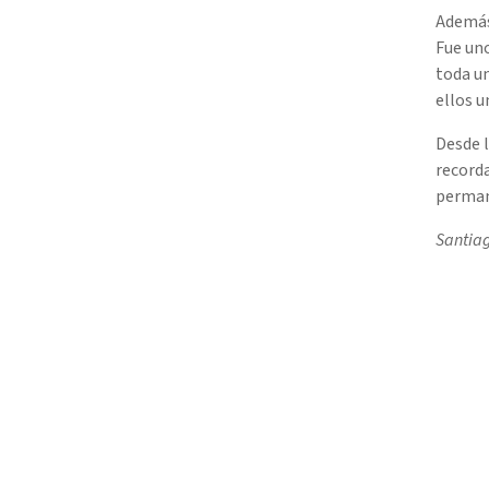
Además 
Fue uno
toda un
ellos u
Desde l
recorda
permane
Santiag