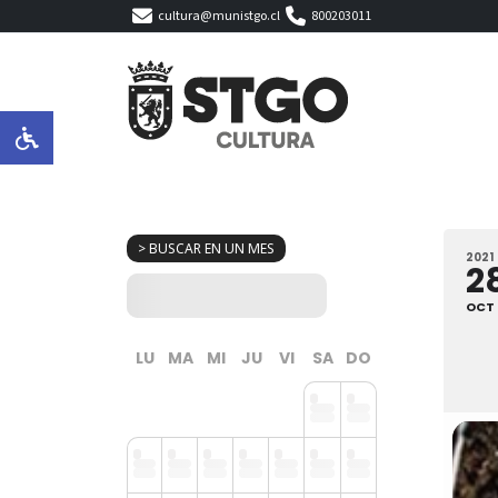
cultura@munistgo.cl
800203011
> BUSCAR EN UN MES
2021
2
OCT
LU
MA
MI
JU
VI
SA
DO