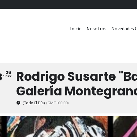
Inicio
Nosotros
Novedades C
Rodrigo Susarte "Ba
26
8
NOV
Galería Montegran
(Todo El Día)
(GMT+00:00)