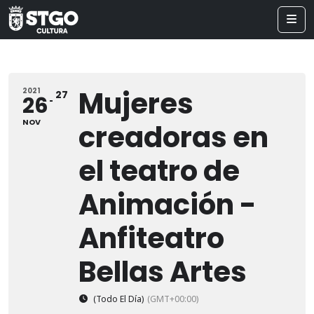
Mujeres
2021
27
26
NOV
creadoras en
el teatro de
Animación -
Anfiteatro
Bellas Artes
(Todo El Día)
(GMT+00:00)