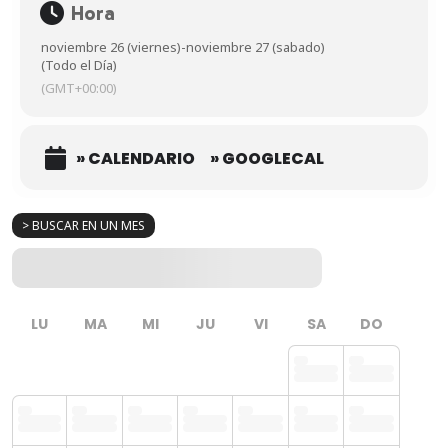
Hora
noviembre 26 (viernes)
-
noviembre 27 (sabado)
(Todo el Día)
(GMT+00:00)
» CALENDARIO
» GOOGLECAL
> BUSCAR EN UN MES
LU
MA
MI
JU
VI
SA
DO