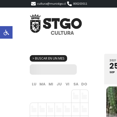
cultura@munistgo.cl
800203011
> BUSCAR EN UN MES
2021
2
SEP
LU
MA
MI
JU
VI
SA
DO