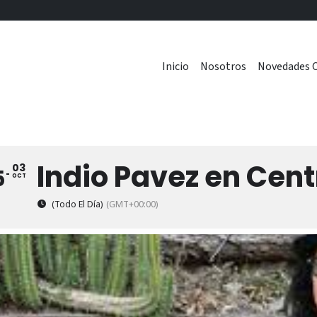
Inicio
Nosotros
Novedades C
Indio Pavez en Cen
03
5
OCT
(Todo El Día)
(GMT+00:00)