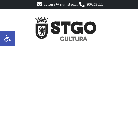
cultura@munistgo.cl
800203011