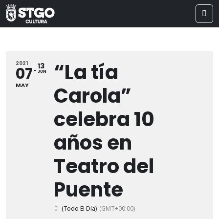
“La tía
2021
13
07
JUN
MAY
Carola”
celebra 10
años en
Teatro del
Puente
(Todo El Día)
(GMT+00:00)