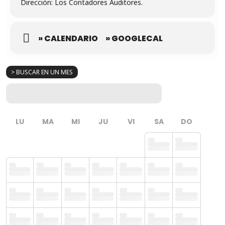
Dirección: Los Contadores Auditores.
» CALENDARIO
» GOOGLECAL
> BUSCAR EN UN MES
LU
MA
MI
JU
VI
SA
DO