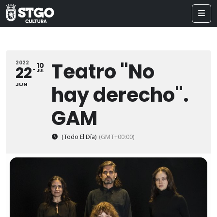
Teatro "No
2022
10
22
JUL
JUN
hay derecho".
GAM
(Todo El Día)
(GMT+00:00)