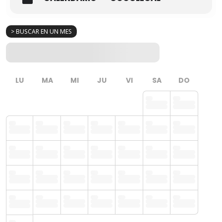
> BUSCAR EN UN MES
LU
MA
MI
JU
VI
SA
DO