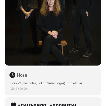
Hora
junio 22 (miercoles)
-
julio 10 (domingo)
(Todo el Día)
(GMT+00:00)
» CALENDARIO
» GOOGLECAL