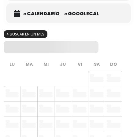
» CALENDARIO
» GOOGLECAL
> BUSCAR EN UN MES
LU
MA
MI
JU
VI
SA
DO