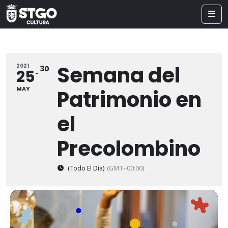
Semana del
2021
30
25
MAY
Patrimonio en
el
Precolombino
(Todo El Día)
(GMT+00:00)