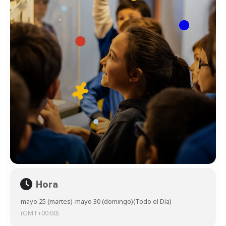
Hora
mayo 25 (martes)
-
mayo 30 (domingo)
(Todo el Día)
(GMT+00:00)